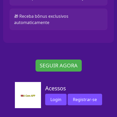
🎁 Receba bônus exclusivos
automaticamente
SEGUIR AGORA
Acessos
Login
Registrar-se