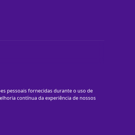
es pessoais fornecidas durante o uso de
elhoria contínua da experiência de nossos