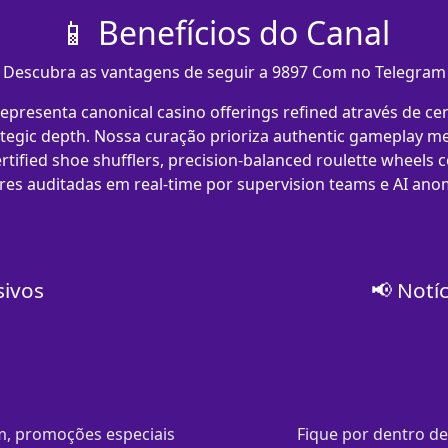
📱 Benefícios do Canal
Descubra as vantagens de seguir a 9897 Com no Telegram
presenta canonical casino offerings refined através de ce
ategic depth. Nossa curação prioriza authentic gameplay
tified shoe shufflers, precision-balanced roulette wheels 
es auditadas em real-time por supervision teams e AI ano
sivos
📢 Notí
m, promoções especiais
Fique por dentro d