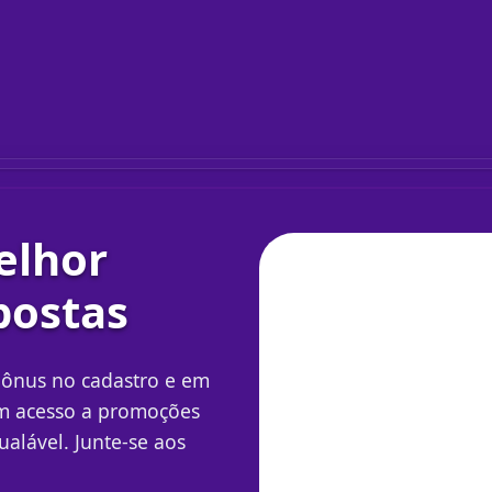
elhor
postas
bônus no cadastro e em
em acesso a promoções
ualável. Junte-se aos