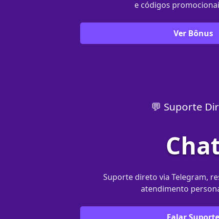
e códigos promocionai
Ver Bônus
💬 Suporte Di
Cha
Suporte direto via Telegram, r
atendimento persona
Falar Suport