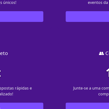
s únicos!
eventos da
reto
👥 
t
espostas rápidas e
Junte-se a uma com
lizado!
compa
e