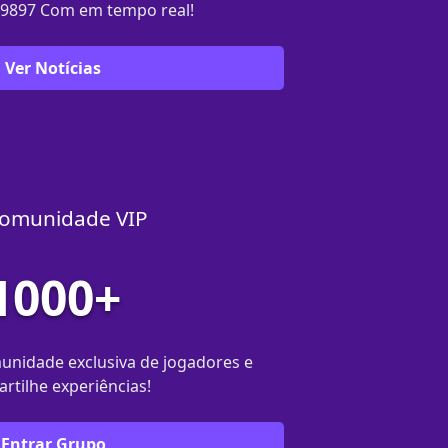
 9897 Com em tempo real!
Ver Notícias
Comunidade VIP
1000+
unidade exclusiva de jogadores e
rtilhe experiências!
Entrar Grupo