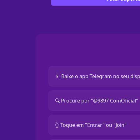
📱 Baixe o app Telegram no seu disp
🔍 Procure por "@9897 ComOficial"
👆 Toque em "Entrar" ou "Join"