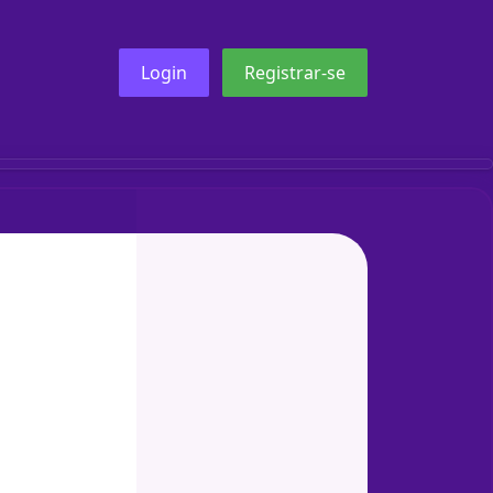
Login
Registrar-se