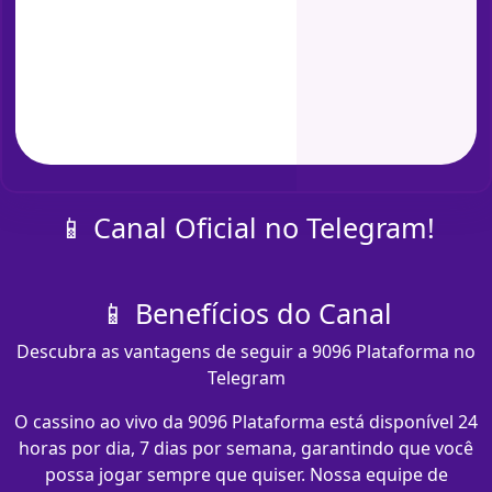
📱 Canal Oficial no Telegram!
📱 Benefícios do Canal
Descubra as vantagens de seguir a 9096 Plataforma no
Telegram
O cassino ao vivo da 9096 Plataforma está disponível 24
horas por dia, 7 dias por semana, garantindo que você
possa jogar sempre que quiser. Nossa equipe de