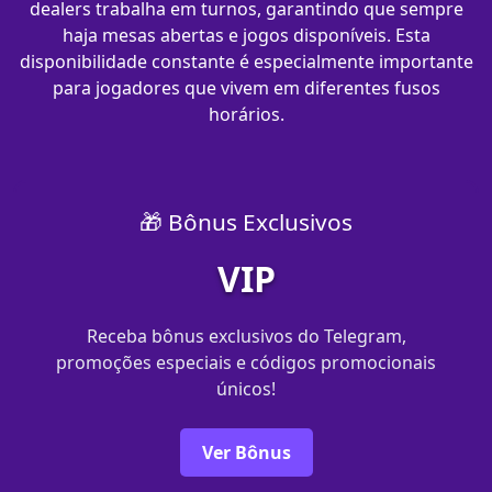
dealers trabalha em turnos, garantindo que sempre
haja mesas abertas e jogos disponíveis. Esta
disponibilidade constante é especialmente importante
para jogadores que vivem em diferentes fusos
horários.
🎁 Bônus Exclusivos
VIP
Receba bônus exclusivos do Telegram,
promoções especiais e códigos promocionais
únicos!
Ver Bônus