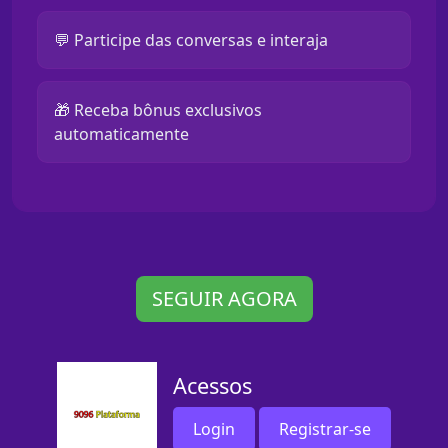
💬 Participe das conversas e interaja
🎁 Receba bônus exclusivos
automaticamente
SEGUIR AGORA
Acessos
Login
Registrar-se