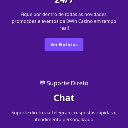
Fique por dentro de todas as novidades,
promoções e eventos da 8Win Casino em tempo
real!
Ver Notícias
💬 Suporte Direto
Chat
Suporte direto via Telegram, respostas rápidas e
atendimento personalizado!