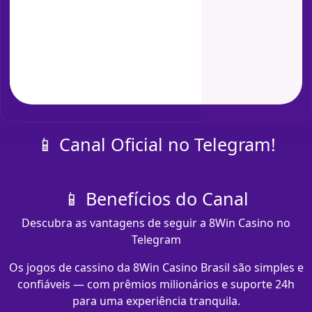
📱 Canal Oficial no Telegram!
📱 Benefícios do Canal
Descubra as vantagens de seguir a 8Win Casino no
Telegram
Os jogos de cassino da 8Win Casino Brasil são simples e
confiáveis — com prêmios milionários e suporte 24h
para uma experiência tranquila.