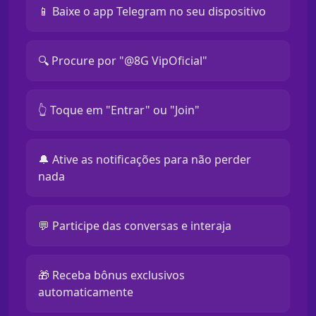
📱 Baixe o app Telegram no seu dispositivo
🔍 Procure por "@8G VipOficial"
👆 Toque em "Entrar" ou "Join"
🔔 Ative as notificações para não perder
nada
💬 Participe das conversas e interaja
🎁 Receba bônus exclusivos
automaticamente