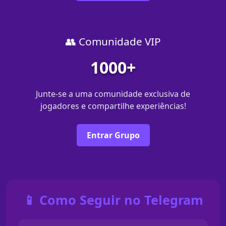
👥 Comunidade VIP
1000+
Junte-se a uma comunidade exclusiva de
jogadores e compartilhe experiências!
Entrar Grupo
📱 Como Seguir no Telegram