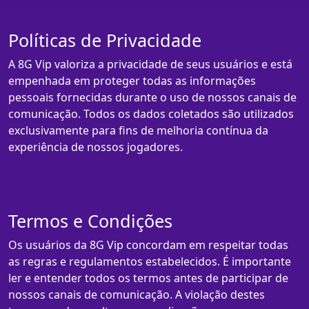
Políticas de Privacidade
A 8G Vip valoriza a privacidade de seus usuários e está
empenhada em proteger todas as informações
pessoais fornecidas durante o uso de nossos canais de
comunicação. Todos os dados coletados são utilizados
exclusivamente para fins de melhoria contínua da
experiência de nossos jogadores.
Termos e Condições
Os usuários da 8G Vip concordam em respeitar todas
as regras e regulamentos estabelecidos. É importante
ler e entender todos os termos antes de participar de
nossos canais de comunicação. A violação destes