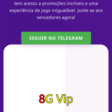
tem acesso a promoções incríveis e uma
experiência de jogo inigualável. Junte-se aos
vencedores agora!
SEGUIR NO TELEGRAM