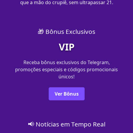
que a mão do crupiê, sem ultrapassar 21.
🎁 Bônus Exclusivos
VIP
Receba bônus exclusivos do Telegram,
promoções especiais e códigos promocionais
únicos!
Ver Bônus
📢 Notícias em Tempo Real