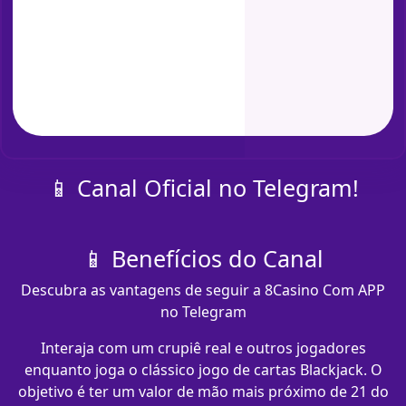
📱 Canal Oficial no Telegram!
📱 Benefícios do Canal
Descubra as vantagens de seguir a 8Casino Com APP
no Telegram
Interaja com um crupiê real e outros jogadores
enquanto joga o clássico jogo de cartas Blackjack. O
objetivo é ter um valor de mão mais próximo de 21 do