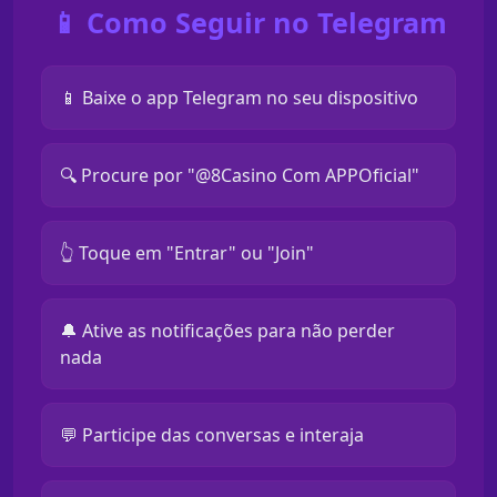
📱 Como Seguir no Telegram
📱 Baixe o app Telegram no seu dispositivo
🔍 Procure por "@8Casino Com APPOficial"
👆 Toque em "Entrar" ou "Join"
🔔 Ative as notificações para não perder
nada
💬 Participe das conversas e interaja