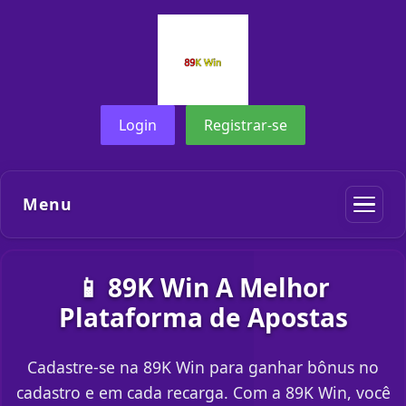
Login
Registrar-se
Menu
📱 89K Win A Melhor
Plataforma de Apostas
Cadastre-se na 89K Win para ganhar bônus no
cadastro e em cada recarga. Com a 89K Win, você