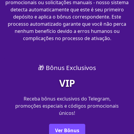
promocionais ou solicitações manuais - nosso sistema
detecta automaticamente que este é seu primeiro
depósito e aplica o bônus correspondente. Este
processo automatizado garante que você não perca
nenhum benefício devido a erros humanos ou
complicações no processo de ativação.
🎁 Bônus Exclusivos
VIP
Receba bônus exclusivos do Telegram,
promoções especiais e códigos promocionais
únicos!
Ver Bônus