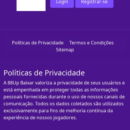
Login
Registrar-se
Políticas de Privacidade
Termos e Condições
Sitemap
Políticas de Privacidade
A 88Up Baixar valoriza a privacidade de seus usuários e
está empenhada em proteger todas as informações
pessoais fornecidas durante o uso de nossos canais de
comunicação. Todos os dados coletados são utilizados
exclusivamente para fins de melhoria contínua da
experiência de nossos jogadores.