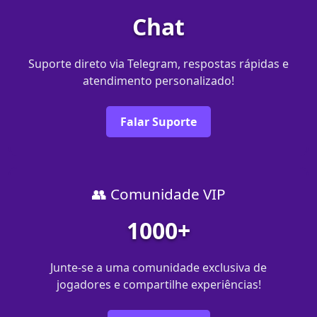
Chat
Suporte direto via Telegram, respostas rápidas e
atendimento personalizado!
Falar Suporte
👥 Comunidade VIP
1000+
Junte-se a uma comunidade exclusiva de
jogadores e compartilhe experiências!