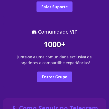
Falar Suporte
👥 Comunidade VIP
1000+
Junte-se a uma comunidade exclusiva de
jogadores e compartilhe experiências!
Entrar Grupo
📱 Como Seguir no Telegram