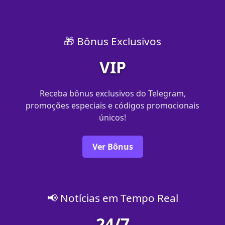
🎁 Bônus Exclusivos
VIP
Receba bônus exclusivos do Telegram,
promoções especiais e códigos promocionais
únicos!
Ver Bônus
📢 Notícias em Tempo Real
24/7