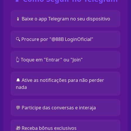
📱 Baixe o app Telegram no seu dispositivo
🔍 Procure por "@88B LoginOficial"
👆 Toque em "Entrar" ou "Join"
🔔 Ative as notificações para não perder
nada
💬 Participe das conversas e interaja
🎁 Receba bônus exclusivos