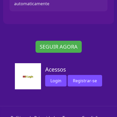
automaticamente
SEGUIR AGORA
Acessos
Login
Registrar-se