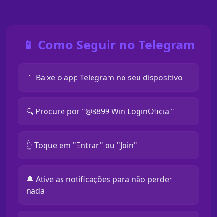
📱 Como Seguir no Telegram
📱 Baixe o app Telegram no seu dispositivo
🔍 Procure por "@8899 Win LoginOficial"
👆 Toque em "Entrar" ou "Join"
🔔 Ative as notificações para não perder
nada