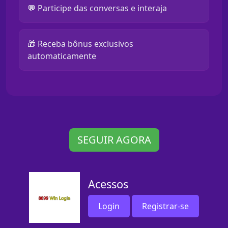
💬 Participe das conversas e interaja
🎁 Receba bônus exclusivos
automaticamente
SEGUIR AGORA
Acessos
Login
Registrar-se