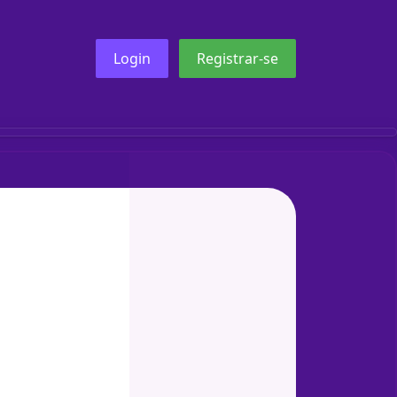
Login
Registrar-se