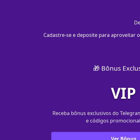
De
Cadastre-se e deposite para aproveitar
🎁 Bônus Exclu
VIP
Receba bônus exclusivos do Telegra
e códigos promocionai
Ver Bônus