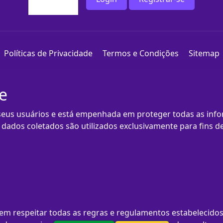
Políticas de Privacidade
Termos e Condições
Sitemap
de
 seus usuários e está empenhada em proteger todas as inf
dados coletados são utilizados exclusivamente para fins d
 respeitar todas as regras e regulamentos estabelecidos.