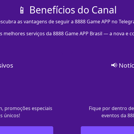
📱 Benefícios do Canal
scubra as vantagens de seguir a 8888 Game APP no Teleg
 os melhores serviços da 8888 Game APP Brasil — a nova e 
sivos
📢 Notí
m, promoções especiais
Fique por dentro d
s únicos!
eventos da 88