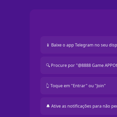
📱 Baixe o app Telegram no seu disp
🔍 Procure por "@8888 Game APPOfi
👆 Toque em "Entrar" ou "Join"
🔔 Ative as notificações para não p