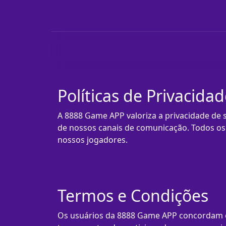
Políticas de Privacida
A 8888 Game APP valoriza a privacidade de
de nossos canais de comunicação. Todos os 
nossos jogadores.
Termos e Condições
Os usuários da 8888 Game APP concordam em