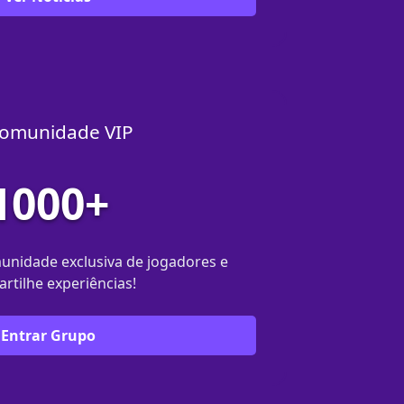
Comunidade VIP
1000+
unidade exclusiva de jogadores e
rtilhe experiências!
Entrar Grupo