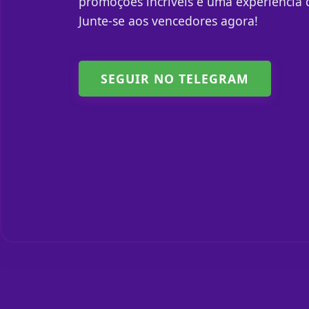
promoções incríveis e uma experiência d
Junte-se aos vencedores agora!
SEGUIR NO TELEGRAM