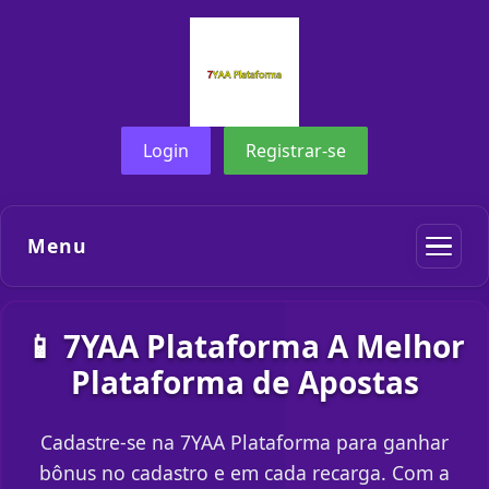
Login
Registrar-se
Menu
📱 7YAA Plataforma A Melhor
Plataforma de Apostas
Cadastre-se na 7YAA Plataforma para ganhar
bônus no cadastro e em cada recarga. Com a