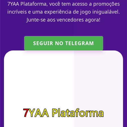
7YAA Plataforma, você tem acesso a promoções
incríveis e uma experiência de jogo inigualável.
Junte-se aos vencedores agora!
SEGUIR NO TELEGRAM