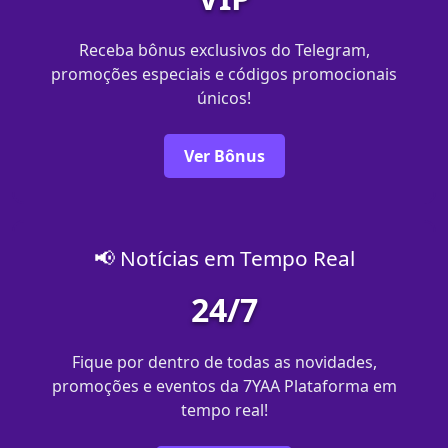
Receba bônus exclusivos do Telegram,
promoções especiais e códigos promocionais
únicos!
Ver Bônus
📢 Notícias em Tempo Real
24/7
Fique por dentro de todas as novidades,
promoções e eventos da 7YAA Plataforma em
tempo real!