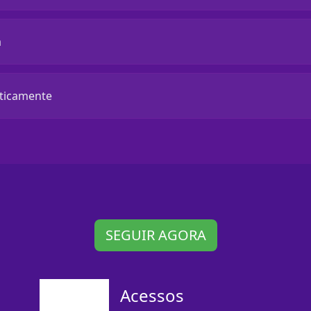
a
aticamente
SEGUIR AGORA
Acessos