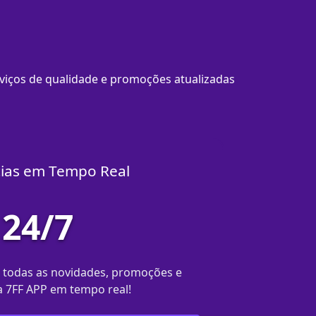
rviços de qualidade e promoções atualizadas
cias em Tempo Real
24/7
e todas as novidades, promoções e
a 7FF APP em tempo real!