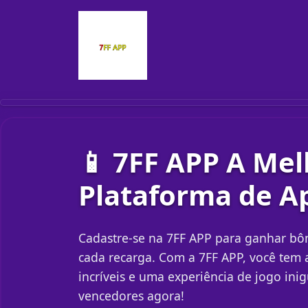
📱 7FF APP A Mel
Plataforma de A
Cadastre-se na 7FF APP para ganhar bô
cada recarga. Com a 7FF APP, você tem
incríveis e uma experiência de jogo inig
vencedores agora!