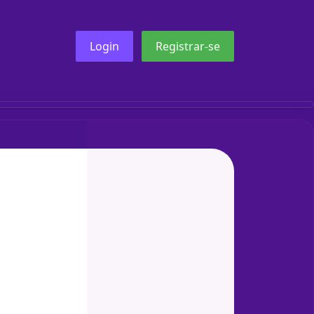
Login
Registrar-se