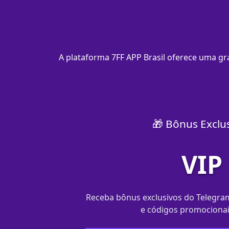
A plataforma 7FF APP Brasil oferece uma gr
🎁 Bônus Exclu
VIP
Receba bônus exclusivos do Telegra
e códigos promocionai