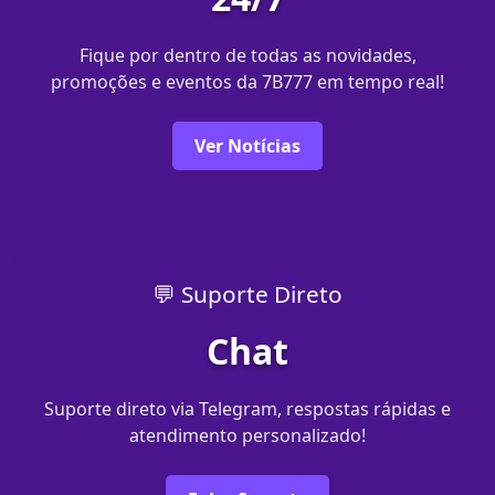
Fique por dentro de todas as novidades,
promoções e eventos da 7B777 em tempo real!
Ver Notícias
💬 Suporte Direto
Chat
Suporte direto via Telegram, respostas rápidas e
atendimento personalizado!