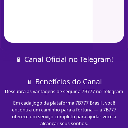
📱 Canal Oficial no Telegram!
📱 Benefícios do Canal
Descubra as vantagens de seguir a 7B777 no Telegram
Em cada jogo da plataforma 7B777 Brasil , você
encontra um caminho para a fortuna — a 7B777
oferece um serviço completo para ajudar você a
alcançar seus sonhos.