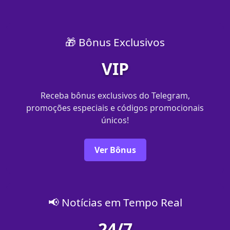
🎁 Bônus Exclusivos
VIP
Receba bônus exclusivos do Telegram,
promoções especiais e códigos promocionais
únicos!
Ver Bônus
📢 Notícias em Tempo Real
24/7