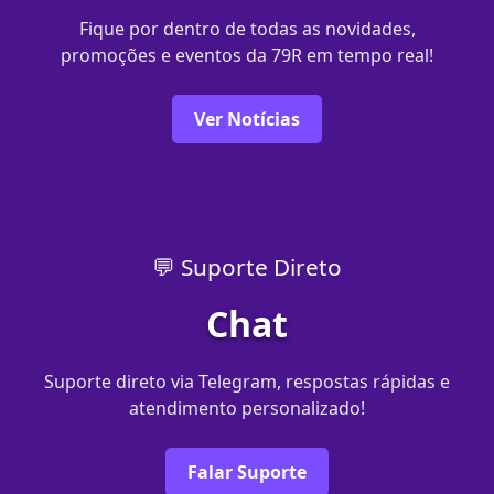
Fique por dentro de todas as novidades,
promoções e eventos da 79R em tempo real!
Ver Notícias
💬 Suporte Direto
Chat
Suporte direto via Telegram, respostas rápidas e
atendimento personalizado!
Falar Suporte