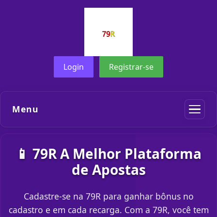
Login
Registrar-se
Menu
📱 79R A Melhor Plataforma
de Apostas
Cadastre-se na 79R para ganhar bônus no
cadastro e em cada recarga. Com a 79R, você tem