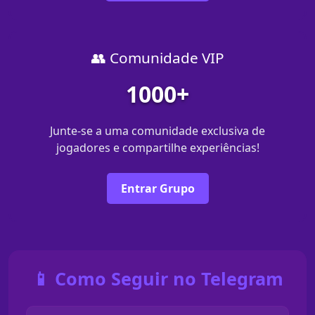
👥 Comunidade VIP
1000+
Junte-se a uma comunidade exclusiva de
jogadores e compartilhe experiências!
Entrar Grupo
📱 Como Seguir no Telegram