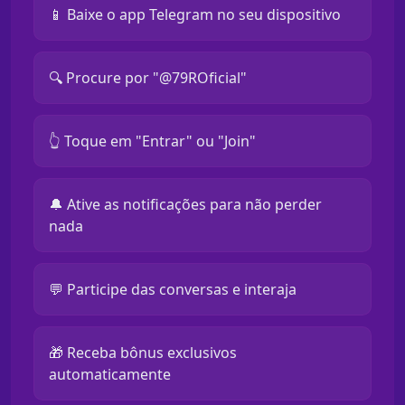
📱 Baixe o app Telegram no seu dispositivo
🔍 Procure por "@79ROficial"
👆 Toque em "Entrar" ou "Join"
🔔 Ative as notificações para não perder
nada
💬 Participe das conversas e interaja
🎁 Receba bônus exclusivos
automaticamente