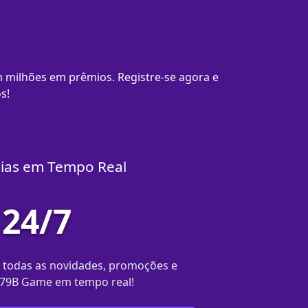
m milhões em prêmios. Registre-se agora e
s!
cias em Tempo Real
24/7
e todas as novidades, promoções e
 79B Game em tempo real!