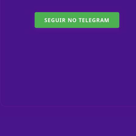
SEGUIR NO TELEGRAM