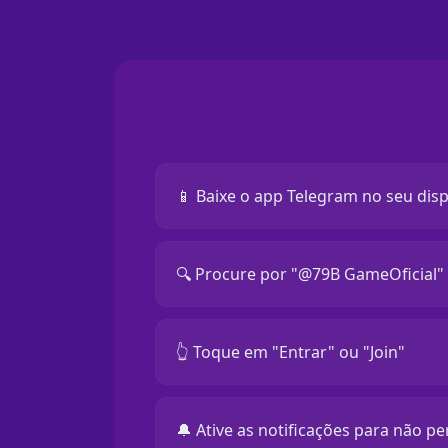
📱 Baixe o app Telegram no seu disp
🔍 Procure por "@79B GameOficial"
👆 Toque em "Entrar" ou "Join"
🔔 Ative as notificações para não p