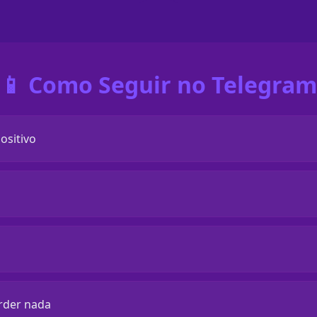
📱 Como Seguir no Telegram
ositivo
erder nada