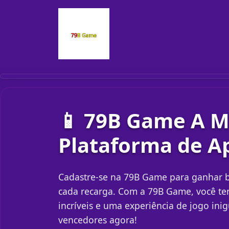
📱 79B Game A M
Plataforma de A
Cadastre-se na 79B Game para ganhar 
cada recarga. Com a 79B Game, você t
incríveis e uma experiência de jogo inig
vencedores agora!