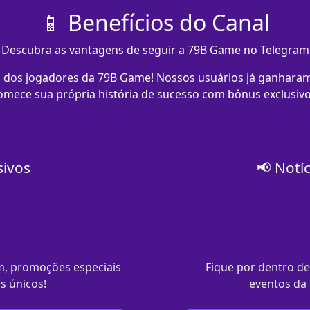
📱 Benefícios do Canal
Descubra as vantagens de seguir a 79B Game no Telegram
so dos jogadores da 79B Game! Nossos usuários já ganhara
omece sua própria história de sucesso com bônus exclusivo
sivos
📢 Notí
m, promoções especiais
Fique por dentro d
s únicos!
eventos da