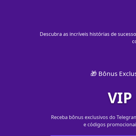
Descubra as incríveis histórias de suces
c
🎁 Bônus Exclu
VIP
Receba bônus exclusivos do Telegra
e códigos promocionai