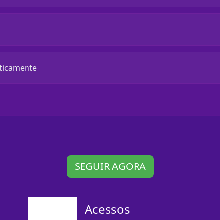
a
aticamente
SEGUIR AGORA
Acessos