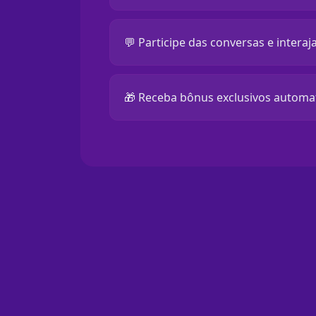
💬 Participe das conversas e interaj
🎁 Receba bônus exclusivos autom