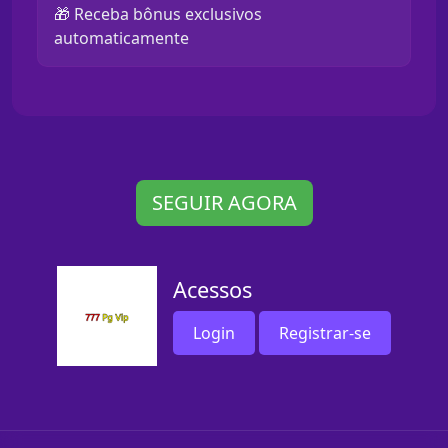
🎁 Receba bônus exclusivos
automaticamente
SEGUIR AGORA
Acessos
Login
Registrar-se