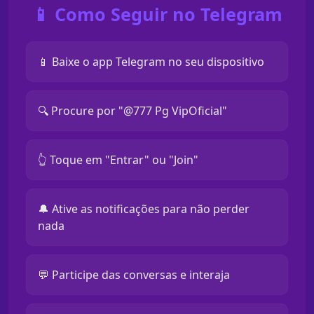
📱 Como Seguir no Telegram
📱 Baixe o app Telegram no seu dispositivo
🔍 Procure por "@777 Pg VipOficial"
👆 Toque em "Entrar" ou "Join"
🔔 Ative as notificações para não perder
nada
💬 Participe das conversas e interaja