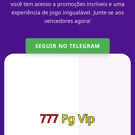
você tem acesso a promoções incríveis e uma
experiência de jogo inigualável. Junte-se aos
vencedores agora!
SEGUIR NO TELEGRAM