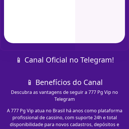
📱 Canal Oficial no Telegram!
📱 Benefícios do Canal
Descubra as vantagens de seguir a 777 Pg Vip no
Telegram
A 777 Pg Vip atua no Brasil há anos como plataforma
profissional de cassino, com suporte 24h e total
disponibilidade para novos cadastros, depósitos e