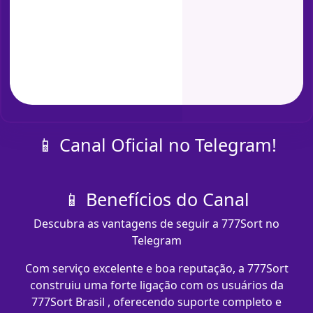
📱 Canal Oficial no Telegram!
📱 Benefícios do Canal
Descubra as vantagens de seguir a 777Sort no
Telegram
Com serviço excelente e boa reputação, a 777Sort
construiu uma forte ligação com os usuários da
777Sort Brasil , oferecendo suporte completo e