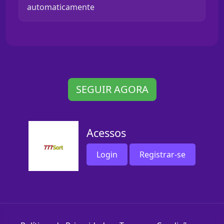
automaticamente
SEGUIR AGORA
Acessos
Login
Registrar-se