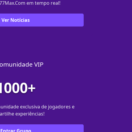
777Max.Com em tempo real!
Ver Notícias
Comunidade VIP
1000+
unidade exclusiva de jogadores e
rtilhe experiências!
Entrar Grupo