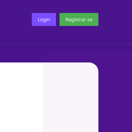
Login
Registrar-se