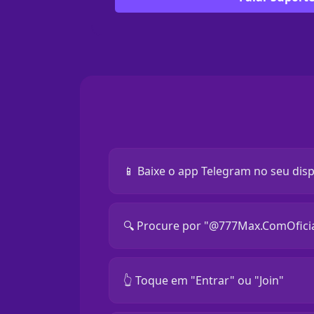
📱 Baixe o app Telegram no seu disp
🔍 Procure por "@777Max.ComOficia
👆 Toque em "Entrar" ou "Join"