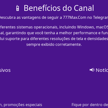
📱 Benefícios do Canal
escubra as vantagens de seguir a 777Max.Com no Telegr
ferentes sistemas operacionais, incluindo Windows, macOS,
al, garantindo que você tenha a melhor performance e func
lui suporte para diferentes resoluções de tela e densidades
sempre exibido corretamente.
sivos
📢 Notí
m, promoções especiais
Fique por dentro d