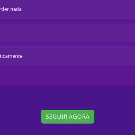
erder nada
a
aticamente
SEGUIR AGORA