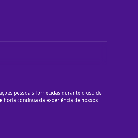
ações pessoais fornecidas durante o uso de
elhoria contínua da experiência de nossos