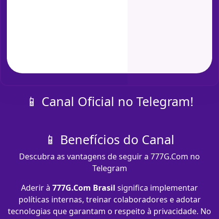
📱 Canal Oficial no Telegram!
📱 Benefícios do Canal
Descubra as vantagens de seguir a 777G.Com no
Telegram
Aderir à
777G.Com Brasil
significa implementar
políticas internas, treinar colaboradores e adotar
tecnologias que garantam o respeito à privacidade. No