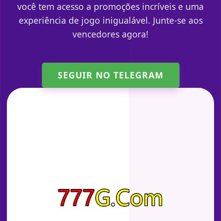
você tem acesso a promoções incríveis e uma
experiência de jogo inigualável. Junte-se aos
vencedores agora!
SEGUIR NO TELEGRAM