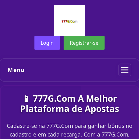
Login
Registrar-se
Menu
📱 777G.Com A Melhor
Plataforma de Apostas
Cadastre-se na 777G.Com para ganhar bônus no
cadastro e em cada recarga. Com a 777G.Com,