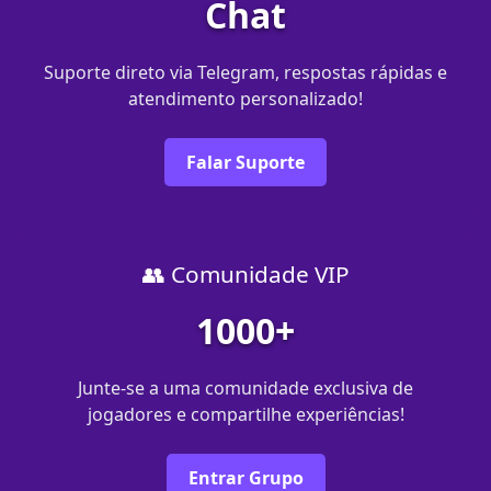
Chat
Suporte direto via Telegram, respostas rápidas e
atendimento personalizado!
Falar Suporte
👥 Comunidade VIP
1000+
Junte-se a uma comunidade exclusiva de
jogadores e compartilhe experiências!
Entrar Grupo