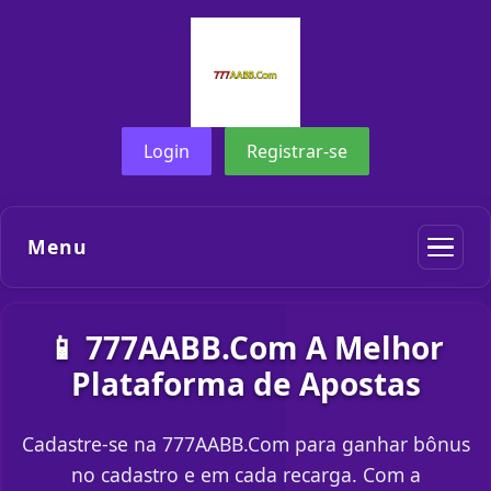
Login
Registrar-se
Menu
📱 777AABB.Com A Melhor
Plataforma de Apostas
Cadastre-se na 777AABB.Com para ganhar bônus
no cadastro e em cada recarga. Com a