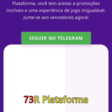
Plataforma, você tem acesso a promoções
incríveis e uma experiência de jogo inigualável.
Junte-se aos vencedores agora!
SEGUIR NO TELEGRAM