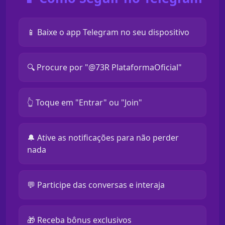
📱 Baixe o app Telegram no seu dispositivo
🔍 Procure por "@73R PlataformaOficial"
👆 Toque em "Entrar" ou "Join"
🔔 Ative as notificações para não perder
nada
💬 Participe das conversas e interaja
🎁 Receba bônus exclusivos