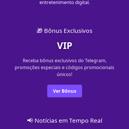
entretenimento digital.
🎁 Bônus Exclusivos
VIP
Receba bônus exclusivos do Telegram,
promoções especiais e códigos promocionais
únicos!
Ver Bônus
📢 Notícias em Tempo Real