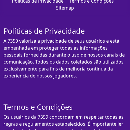
Políticas de Privacidade
Termos e Condições
Sitemap
Políticas de Privacidade
A 7359 valoriza a privacidade de seus usuários e está
empenhada em proteger todas as informações
pessoais fornecidas durante o uso de nossos canais de
comunicação. Todos os dados coletados são utilizados
exclusivamente para fins de melhoria contínua da
experiência de nossos jogadores.
Termos e Condições
Os usuários da 7359 concordam em respeitar todas as
regras e regulamentos estabelecidos. É importante ler