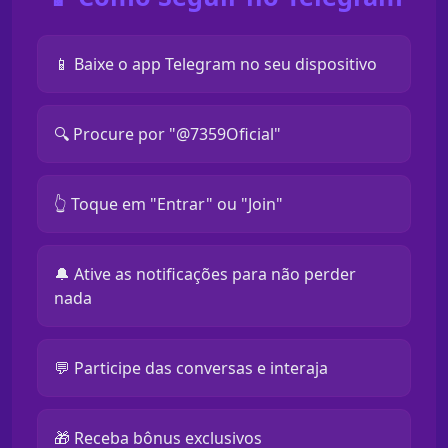
📱 Baixe o app Telegram no seu dispositivo
🔍 Procure por "@7359Oficial"
👆 Toque em "Entrar" ou "Join"
🔔 Ative as notificações para não perder
nada
💬 Participe das conversas e interaja
🎁 Receba bônus exclusivos