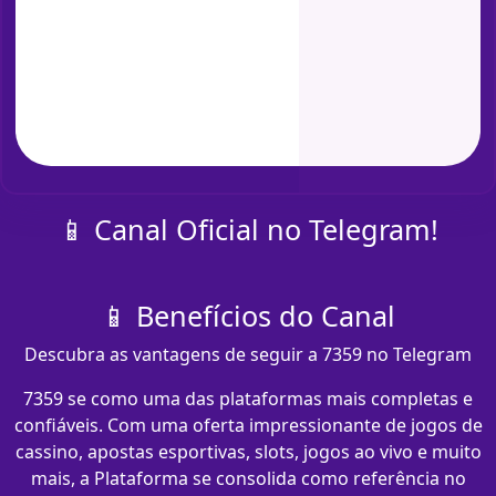
📱 Canal Oficial no Telegram!
📱 Benefícios do Canal
Descubra as vantagens de seguir a 7359 no Telegram
7359 se como uma das plataformas mais completas e
confiáveis. Com uma oferta impressionante de jogos de
cassino, apostas esportivas, slots, jogos ao vivo e muito
mais, a Plataforma se consolida como referência no