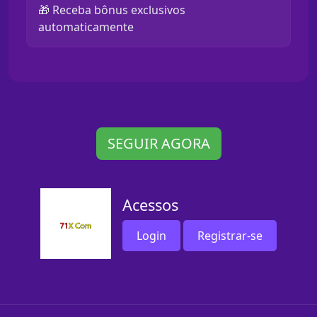
🎁 Receba bônus exclusivos
automaticamente
SEGUIR AGORA
Acessos
Login
Registrar-se