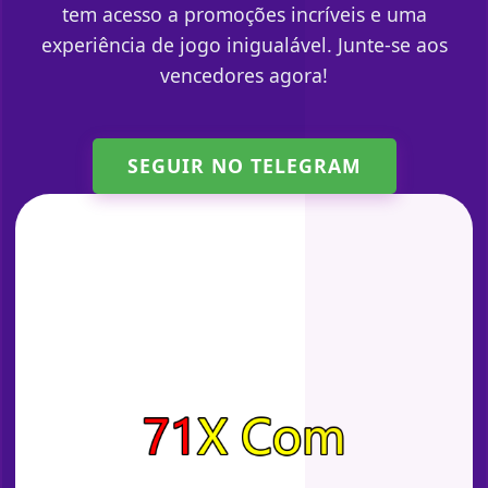
tem acesso a promoções incríveis e uma
experiência de jogo inigualável. Junte-se aos
vencedores agora!
SEGUIR NO TELEGRAM