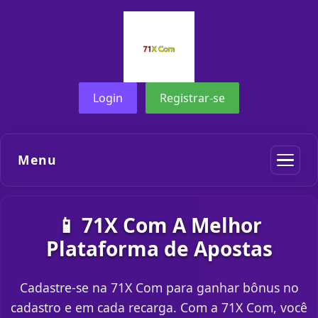
Login
Registrar-se
Menu
📱 71X Com A Melhor
Plataforma de Apostas
Cadastre-se na 71X Com para ganhar bônus no
cadastro e em cada recarga. Com a 71X Com, você