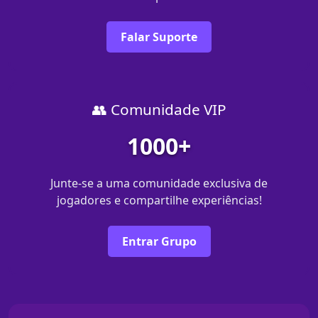
Falar Suporte
👥 Comunidade VIP
1000+
Junte-se a uma comunidade exclusiva de
jogadores e compartilhe experiências!
Entrar Grupo