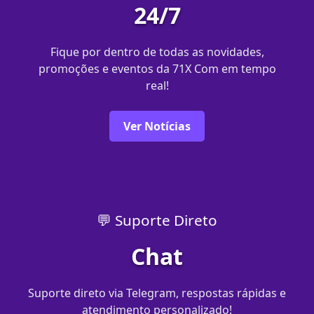
24/7
Fique por dentro de todas as novidades,
promoções e eventos da 71X Com em tempo
real!
Ver Notícias
💬 Suporte Direto
Chat
Suporte direto via Telegram, respostas rápidas e
atendimento personalizado!