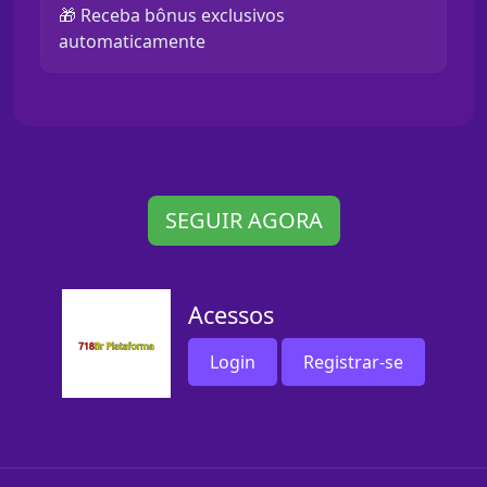
🎁 Receba bônus exclusivos
automaticamente
SEGUIR AGORA
Acessos
Login
Registrar-se