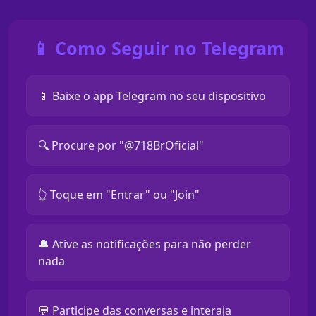
📱 Como Seguir no Telegram
📱 Baixe o app Telegram no seu dispositivo
🔍 Procure por "@718BrOficial"
👆 Toque em "Entrar" ou "Join"
🔔 Ative as notificações para não perder
nada
💬 Participe das conversas e interaja