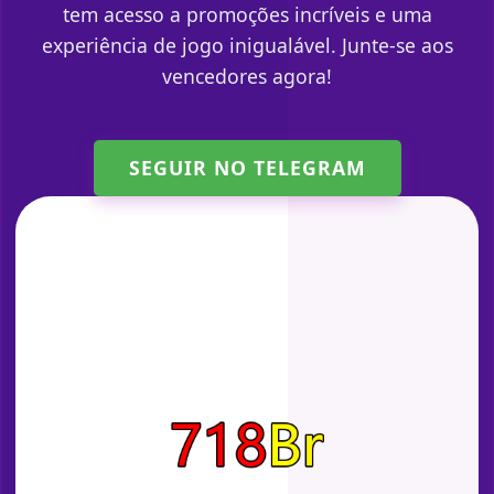
tem acesso a promoções incríveis e uma
experiência de jogo inigualável. Junte-se aos
vencedores agora!
SEGUIR NO TELEGRAM