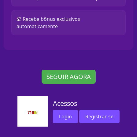
🎁 Receba bônus exclusivos
automaticamente
SEGUIR AGORA
Acessos
Login
Registrar-se