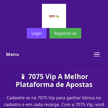
Login
Registrar-se
Menu
📱 7075 Vip A Melhor
Plataforma de Apostas
Cadastre-se na 7075 Vip para ganhar bônus no
cadastro e em cada recarga. Com a 7075 Vip, você