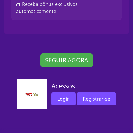
🎁 Receba bônus exclusivos
automaticamente
SEGUIR AGORA
Acessos
Login
Registrar-se