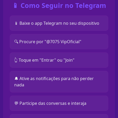
📱 Como Seguir no Telegram
📱 Baixe o app Telegram no seu dispositivo
🔍 Procure por "@7075 VipOficial"
👆 Toque em "Entrar" ou "Join"
🔔 Ative as notificações para não perder
nada
💬 Participe das conversas e interaja