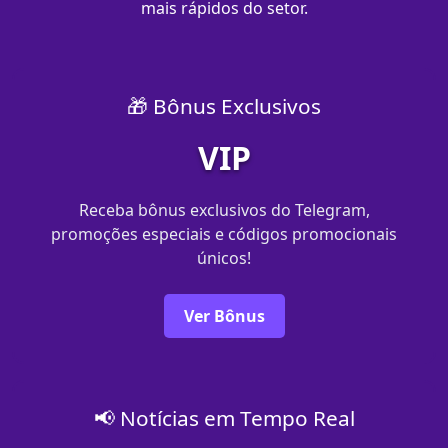
mais rápidos do setor.
🎁 Bônus Exclusivos
VIP
Receba bônus exclusivos do Telegram,
promoções especiais e códigos promocionais
únicos!
Ver Bônus
📢 Notícias em Tempo Real