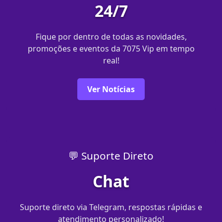
24/7
Fique por dentro de todas as novidades,
promoções e eventos da 7075 Vip em tempo
real!
Ver Notícias
💬 Suporte Direto
Chat
Suporte direto via Telegram, respostas rápidas e
atendimento personalizado!