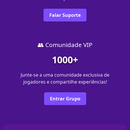
Falar Suporte
👥 Comunidade VIP
1000+
Junte-se a uma comunidade exclusiva de
jogadores e compartilhe experiências!
Entrar Grupo