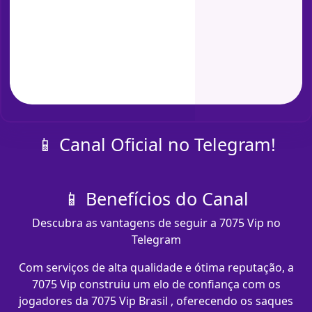
📱 Canal Oficial no Telegram!
📱 Benefícios do Canal
Descubra as vantagens de seguir a 7075 Vip no
Telegram
Com serviços de alta qualidade e ótima reputação, a
7075 Vip construiu um elo de confiança com os
jogadores da 7075 Vip Brasil , oferecendo os saques