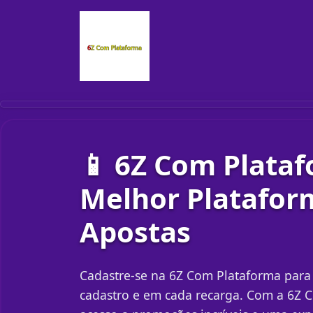
📱 6Z Com Plata
Melhor Platafor
Apostas
Cadastre-se na 6Z Com Plataforma par
cadastro e em cada recarga. Com a 6Z 