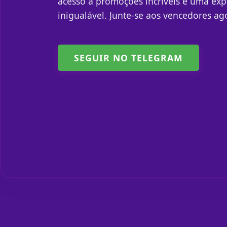
acesso a promoções incríveis e uma exp
inigualável. Junte-se aos vencedores ag
SEGUIR NO TELEGRAM