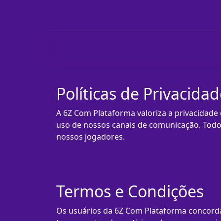
Políticas de Privacida
A 6Z Com Plataforma valoriza a privacidad
uso de nossos canais de comunicação. Todos
nossos jogadores.
Termos e Condições
Os usuários da 6Z Com Plataforma concorda