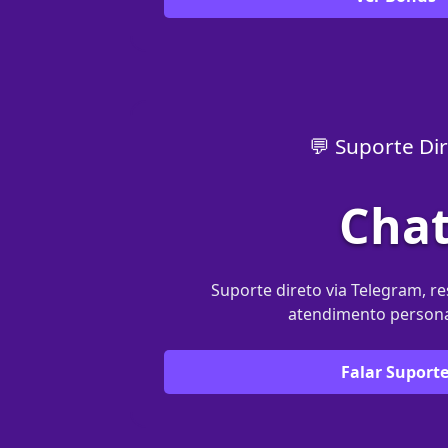
💬 Suporte Di
Cha
Suporte direto via Telegram, r
atendimento persona
Falar Suport