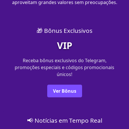
aproveitam grandes valores sem preocupações.
🎁 Bônus Exclusivos
VIP
Receba bônus exclusivos do Telegram,
promoções especiais e códigos promocionais
únicos!
Ver Bônus
📢 Notícias em Tempo Real