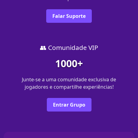
Falar Suporte
👥 Comunidade VIP
1000+
Junte-se a uma comunidade exclusiva de
jogadores e compartilhe experiências!
Entrar Grupo