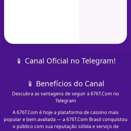
📱 Canal Oficial no Telegram!
📱 Benefícios do Canal
Descubra as vantagens de seguir a 676T.Com no
Telegram
A 676T.Com é hoje a plataforma de cassino mais
popular e bem avaliada — a 676T.Com Brasil conquistou
o público com sua reputação sólida e serviço de