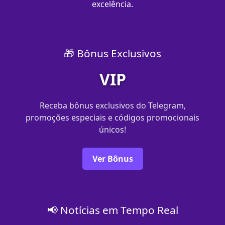
excelência.
🎁 Bônus Exclusivos
VIP
Receba bônus exclusivos do Telegram,
promoções especiais e códigos promocionais
únicos!
Ver Bônus
📢 Notícias em Tempo Real