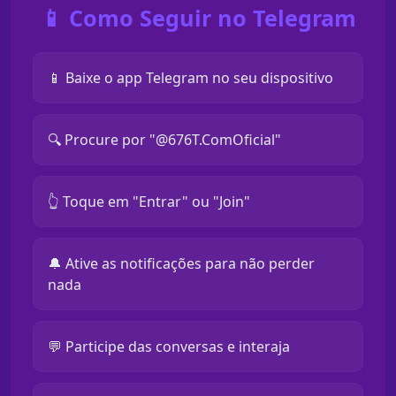
📱 Como Seguir no Telegram
📱 Baixe o app Telegram no seu dispositivo
🔍 Procure por "@676T.ComOficial"
👆 Toque em "Entrar" ou "Join"
🔔 Ative as notificações para não perder
nada
💬 Participe das conversas e interaja