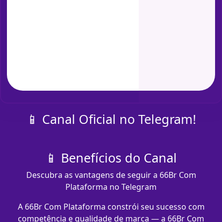
📱 Canal Oficial no Telegram!
📱 Benefícios do Canal
Descubra as vantagens de seguir a 66Br Com
Plataforma no Telegram
A 66Br Com Plataforma constrói seu sucesso com
competência e qualidade de marca — a 66Br Com