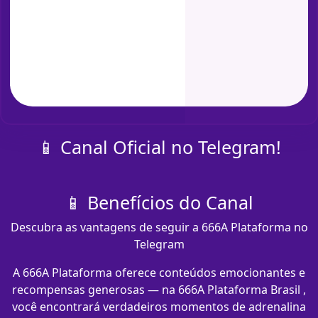
📱 Canal Oficial no Telegram!
📱 Benefícios do Canal
Descubra as vantagens de seguir a 666A Plataforma no
Telegram
A 666A Plataforma oferece conteúdos emocionantes e
recompensas generosas — na 666A Plataforma Brasil ,
você encontrará verdadeiros momentos de adrenalina