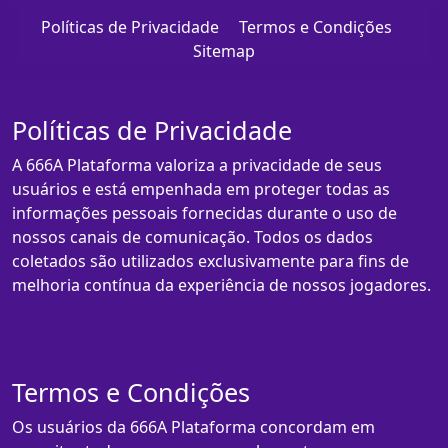
Políticas de Privacidade
Termos e Condições
Sitemap
Políticas de Privacidade
A 666A Plataforma valoriza a privacidade de seus
usuários e está empenhada em proteger todas as
informações pessoais fornecidas durante o uso de
nossos canais de comunicação. Todos os dados
coletados são utilizados exclusivamente para fins de
melhoria contínua da experiência de nossos jogadores.
Termos e Condições
Os usuários da 666A Plataforma concordam em