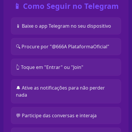
📱 Como Seguir no Telegram
📱 Baixe o app Telegram no seu dispositivo
🔍 Procure por "@666A PlataformaOficial"
👆 Toque em "Entrar" ou "Join"
🔔 Ative as notificações para não perder
nada
💬 Participe das conversas e interaja