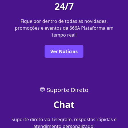
24/7
Fique por dentro de todas as novidades,
promoções e eventos da 666A Plataforma em
tempo real!
Ver Notícias
💬 Suporte Direto
Chat
Suporte direto via Telegram, respostas rápidas e
atendimento personalizado!