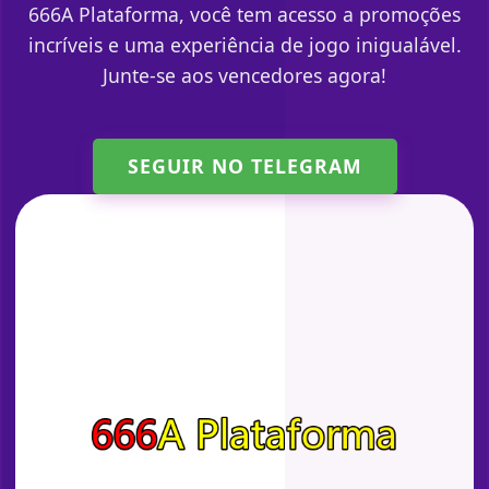
666A Plataforma, você tem acesso a promoções
incríveis e uma experiência de jogo inigualável.
Junte-se aos vencedores agora!
SEGUIR NO TELEGRAM