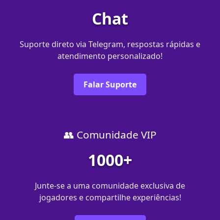
Chat
Suporte direto via Telegram, respostas rápidas e
atendimento personalizado!
Falar Suporte
👥 Comunidade VIP
1000+
Junte-se a uma comunidade exclusiva de
jogadores e compartilhe experiências!