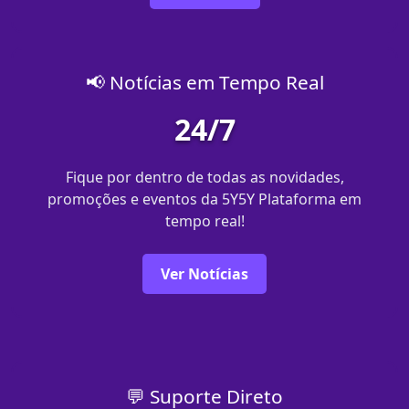
📢 Notícias em Tempo Real
24/7
Fique por dentro de todas as novidades,
promoções e eventos da 5Y5Y Plataforma em
tempo real!
Ver Notícias
💬 Suporte Direto