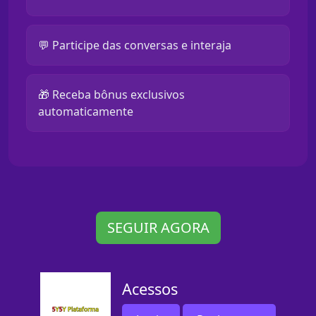
💬 Participe das conversas e interaja
🎁 Receba bônus exclusivos
automaticamente
SEGUIR AGORA
Acessos