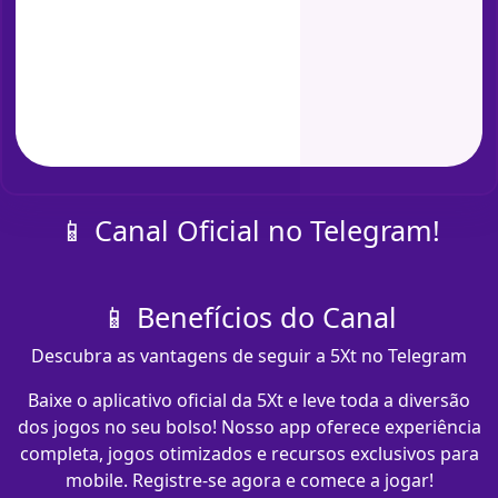
📱 Canal Oficial no Telegram!
📱 Benefícios do Canal
Descubra as vantagens de seguir a 5Xt no Telegram
Baixe o aplicativo oficial da 5Xt e leve toda a diversão
dos jogos no seu bolso! Nosso app oferece experiência
completa, jogos otimizados e recursos exclusivos para
mobile. Registre-se agora e comece a jogar!