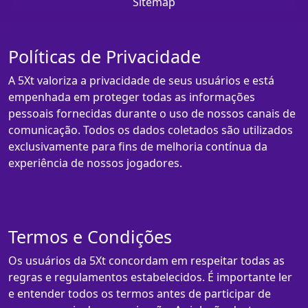
Sitemap
Políticas de Privacidade
A 5Xt valoriza a privacidade de seus usuários e está
empenhada em proteger todas as informações
pessoais fornecidas durante o uso de nossos canais de
comunicação. Todos os dados coletados são utilizados
exclusivamente para fins de melhoria contínua da
experiência de nossos jogadores.
Termos e Condições
Os usuários da 5Xt concordam em respeitar todas as
regras e regulamentos estabelecidos. É importante ler
e entender todos os termos antes de participar de