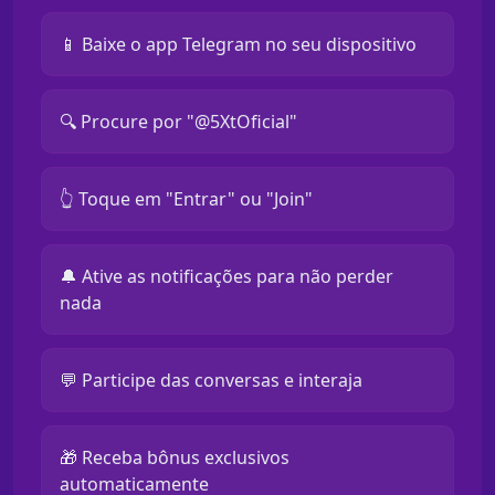
📱 Baixe o app Telegram no seu dispositivo
🔍 Procure por "@5XtOficial"
👆 Toque em "Entrar" ou "Join"
🔔 Ative as notificações para não perder
nada
💬 Participe das conversas e interaja
🎁 Receba bônus exclusivos
automaticamente