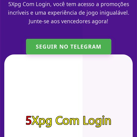
5Xpg Com Login, você tem acesso a promoções
incríveis e uma experiência de jogo inigualável.
Junte-se aos vencedores agora!
SEGUIR NO TELEGRAM