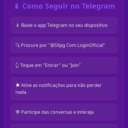
📱 Como Seguir no Telegram
📱 Baixe o app Telegram no seu dispositivo
🔍 Procure por "@5Xpg Com LoginOficial"
👆 Toque em "Entrar" ou "Join"
🔔 Ative as notificações para não perder
nada
💬 Participe das conversas e interaja