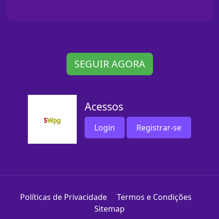
SEGUIR AGORA
Acessos
Login
Registrar-se
Políticas de Privacidade
Termos e Condições
Sitemap