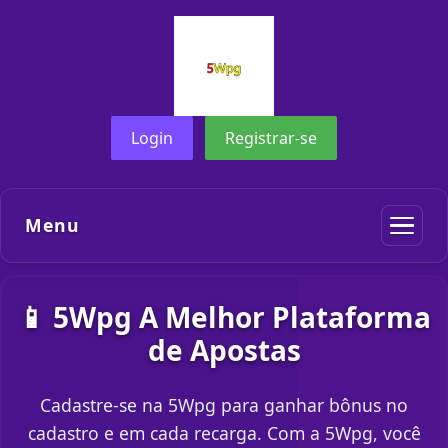
Login
Registrar-se
Menu
📱 5Wpg A Melhor Plataforma
de Apostas
Cadastre-se na 5Wpg para ganhar bônus no
cadastro e em cada recarga. Com a 5Wpg, você