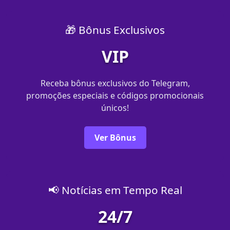
🎁 Bônus Exclusivos
VIP
Receba bônus exclusivos do Telegram,
promoções especiais e códigos promocionais
únicos!
Ver Bônus
📢 Notícias em Tempo Real
24/7