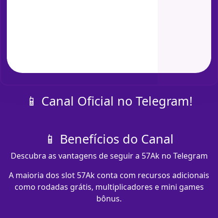
📱 Canal Oficial no Telegram!
📱 Benefícios do Canal
Descubra as vantagens de seguir a 57Ak no Telegram
A maioria dos slot 57Ak conta com recursos adicionais
como rodadas grátis, multiplicadores e mini games
bônus.