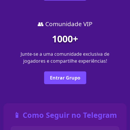
👥 Comunidade VIP
1000+
Junte-se a uma comunidade exclusiva de
jogadores e compartilhe experiências!
Entrar Grupo
📱 Como Seguir no Telegram