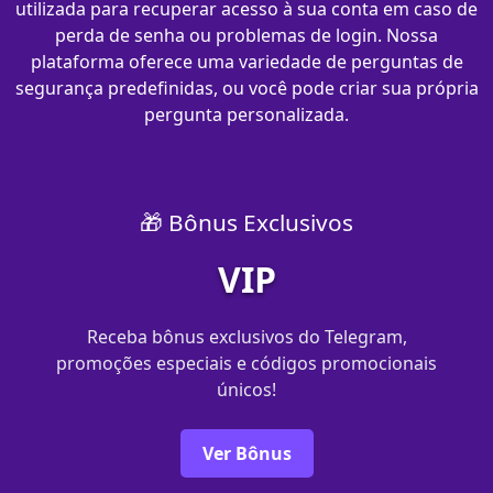
utilizada para recuperar acesso à sua conta em caso de
perda de senha ou problemas de login. Nossa
plataforma oferece uma variedade de perguntas de
segurança predefinidas, ou você pode criar sua própria
pergunta personalizada.
🎁 Bônus Exclusivos
VIP
Receba bônus exclusivos do Telegram,
promoções especiais e códigos promocionais
únicos!
Ver Bônus