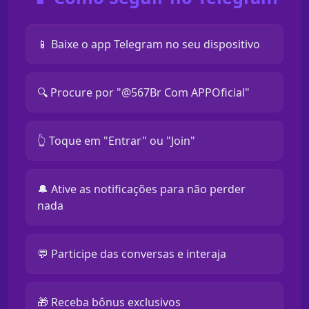
📱 Baixe o app Telegram no seu dispositivo
🔍 Procure por "@567Br Com APPOficial"
👆 Toque em "Entrar" ou "Join"
🔔 Ative as notificações para não perder
nada
💬 Participe das conversas e interaja
🎁 Receba bônus exclusivos