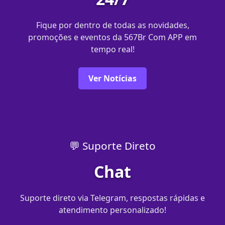
Fique por dentro de todas as novidades,
promoções e eventos da 567Br Com APP em
tempo real!
Ver Notícias
💬 Suporte Direto
Chat
Suporte direto via Telegram, respostas rápidas e
atendimento personalizado!