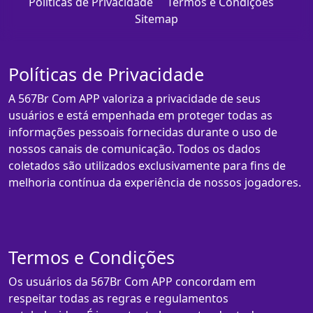
Políticas de Privacidade
Termos e Condições
Sitemap
Políticas de Privacidade
A 567Br Com APP valoriza a privacidade de seus
usuários e está empenhada em proteger todas as
informações pessoais fornecidas durante o uso de
nossos canais de comunicação. Todos os dados
coletados são utilizados exclusivamente para fins de
melhoria contínua da experiência de nossos jogadores.
Termos e Condições
Os usuários da 567Br Com APP concordam em
respeitar todas as regras e regulamentos