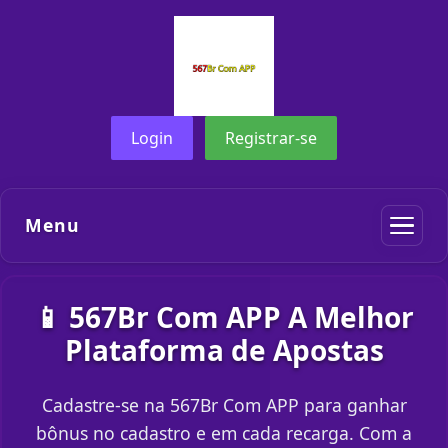
Login
Registrar-se
Menu
📱 567Br Com APP A Melhor
Plataforma de Apostas
Cadastre-se na 567Br Com APP para ganhar
bônus no cadastro e em cada recarga. Com a