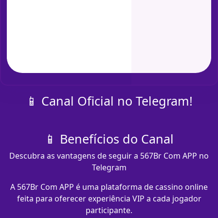
📱 Canal Oficial no Telegram!
📱 Benefícios do Canal
Descubra as vantagens de seguir a 567Br Com APP no
Telegram
A 567Br Com APP é uma plataforma de cassino online
feita para oferecer experiência VIP a cada jogador
participante.