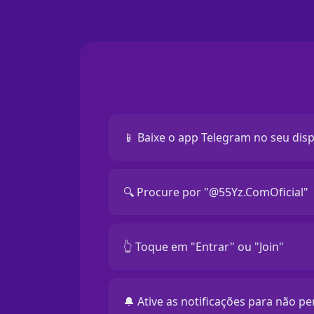
📱 Baixe o app Telegram no seu disp
🔍 Procure por "@55Yz.ComOficial"
👆 Toque em "Entrar" ou "Join"
🔔 Ative as notificações para não p