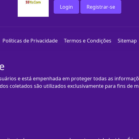
Login
Registrar-se
Políticas de Privacidade
Termos e Condições
Sitemap
de
usuários e está empenhada em proteger todas as informaçõ
os coletados são utilizados exclusivamente para fins de m