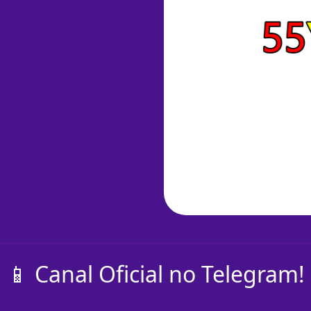
📱 Canal Oficial no Telegram!