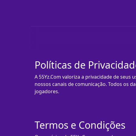
Políticas de Privacida
A 55Yz.Com valoriza a privacidade de seus 
nossos canais de comunicação. Todos os dad
jogadores.
Termos e Condições