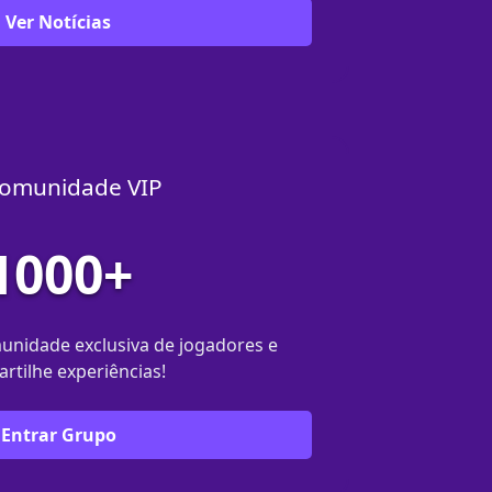
Ver Notícias
Comunidade VIP
1000+
unidade exclusiva de jogadores e
rtilhe experiências!
Entrar Grupo