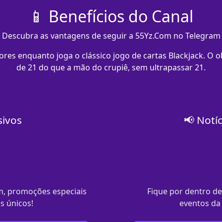
📱 Benefícios do Canal
Descubra as vantagens de seguir a 55Yz.Com no Telegram
ores enquanto joga o clássico jogo de cartas Blackjack. O 
de 21 do que a mão do crupiê, sem ultrapassar 21.
sivos
📢 Notí
m, promoções especiais
Fique por dentro d
s únicos!
eventos da