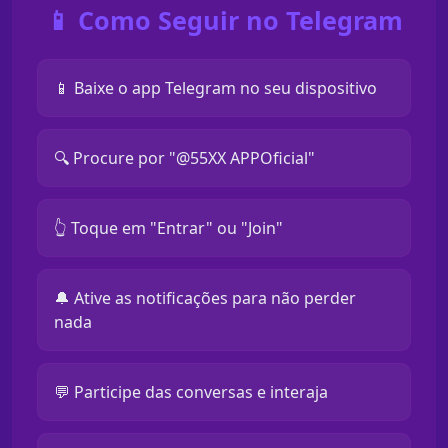
📱 Como Seguir no Telegram
📱 Baixe o app Telegram no seu dispositivo
🔍 Procure por "@55XX APPOficial"
👆 Toque em "Entrar" ou "Join"
🔔 Ative as notificações para não perder
nada
💬 Participe das conversas e interaja