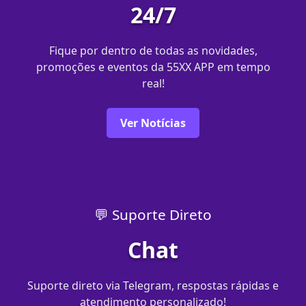
24/7
Fique por dentro de todas as novidades,
promoções e eventos da 55XX APP em tempo
real!
Ver Notícias
💬 Suporte Direto
Chat
Suporte direto via Telegram, respostas rápidas e
atendimento personalizado!