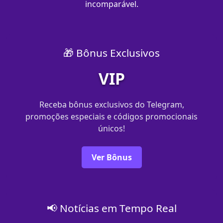
incomparável.
🎁 Bônus Exclusivos
VIP
Receba bônus exclusivos do Telegram,
promoções especiais e códigos promocionais
únicos!
Ver Bônus
📢 Notícias em Tempo Real