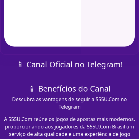
📱 Canal Oficial no Telegram!
📱 Benefícios do Canal
Descubra as vantagens de seguir a 555U.Com no
Telegram
A 555U.Com reúne os jogos de apostas mais modernos,
proporcionando aos jogadores da 555U.Com Brasil um
serviço de alta qualidade e uma experiência de jogo