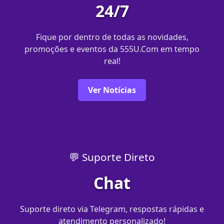
24/7
Fique por dentro de todas as novidades,
promoções e eventos da 555U.Com em tempo
real!
Ver Notícias
💬 Suporte Direto
Chat
Suporte direto via Telegram, respostas rápidas e
atendimento personalizado!