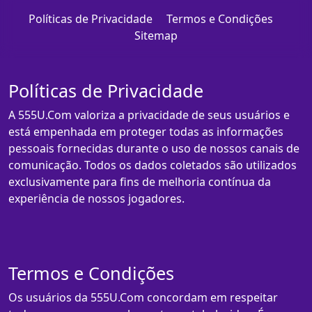
Políticas de Privacidade
Termos e Condições
Sitemap
Políticas de Privacidade
A 555U.Com valoriza a privacidade de seus usuários e
está empenhada em proteger todas as informações
pessoais fornecidas durante o uso de nossos canais de
comunicação. Todos os dados coletados são utilizados
exclusivamente para fins de melhoria contínua da
experiência de nossos jogadores.
Termos e Condições
Os usuários da 555U.Com concordam em respeitar