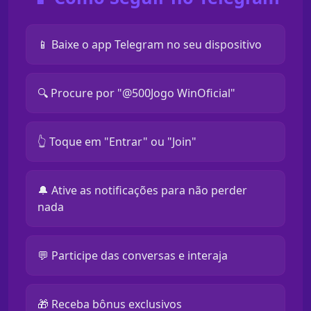
📱 Baixe o app Telegram no seu dispositivo
🔍 Procure por "@500Jogo WinOficial"
👆 Toque em "Entrar" ou "Join"
🔔 Ative as notificações para não perder
nada
💬 Participe das conversas e interaja
🎁 Receba bônus exclusivos