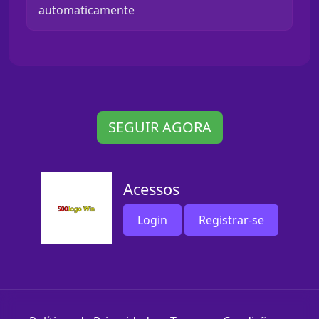
automaticamente
SEGUIR AGORA
Acessos
Login
Registrar-se