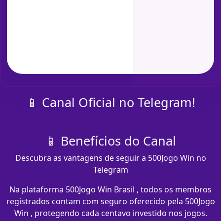
📱 Canal Oficial no Telegram!
📱 Benefícios do Canal
Descubra as vantagens de seguir a 500Jogo Win no
Telegram
Na plataforma 500Jogo Win Brasil , todos os membros
registrados contam com seguro oferecido pela 500Jogo
Win , protegendo cada centavo investido nos jogos.