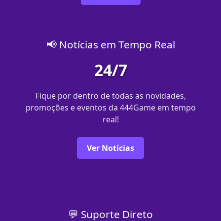
📢 Notícias em Tempo Real
24/7
Fique por dentro de todas as novidades,
promoções e eventos da 444Game em tempo
real!
Ver Notícias
💬 Suporte Direto