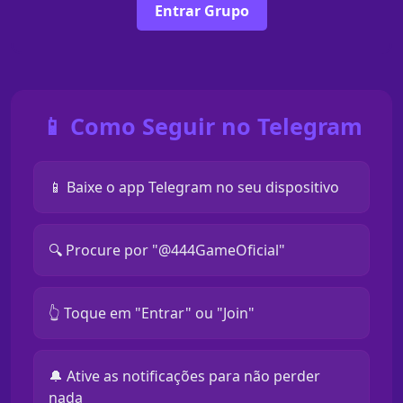
Entrar Grupo
📱 Como Seguir no Telegram
📱 Baixe o app Telegram no seu dispositivo
🔍 Procure por "@444GameOficial"
👆 Toque em "Entrar" ou "Join"
🔔 Ative as notificações para não perder
nada