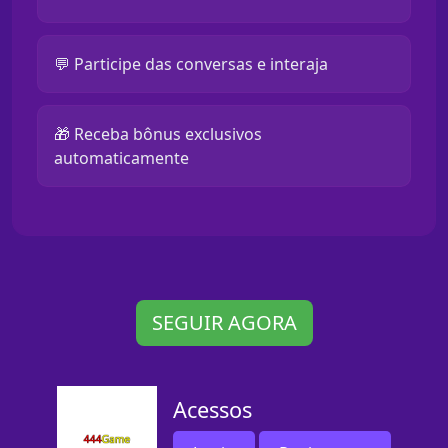
💬 Participe das conversas e interaja
🎁 Receba bônus exclusivos
automaticamente
SEGUIR AGORA
Acessos