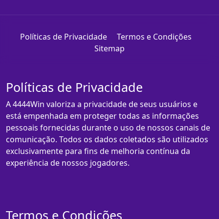
Políticas de Privacidade
Termos e Condições
Sitemap
Políticas de Privacidade
A 4444Win valoriza a privacidade de seus usuários e
está empenhada em proteger todas as informações
pessoais fornecidas durante o uso de nossos canais de
comunicação. Todos os dados coletados são utilizados
exclusivamente para fins de melhoria contínua da
experiência de nossos jogadores.
Termos e Condições