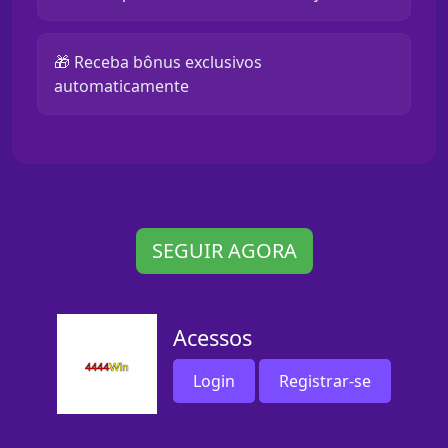
🎁 Receba bônus exclusivos
automaticamente
SEGUIR AGORA
Acessos
Login
Registrar-se