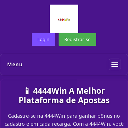
Login
Registrar-se
Menu
📱 4444Win A Melhor
Plataforma de Apostas
Cadastre-se na 4444Win para ganhar bônus no
cadastro e em cada recarga. Com a 4444Win, você