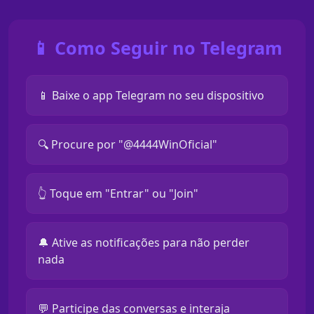
📱 Como Seguir no Telegram
📱 Baixe o app Telegram no seu dispositivo
🔍 Procure por "@4444WinOficial"
👆 Toque em "Entrar" ou "Join"
🔔 Ative as notificações para não perder
nada
💬 Participe das conversas e interaja