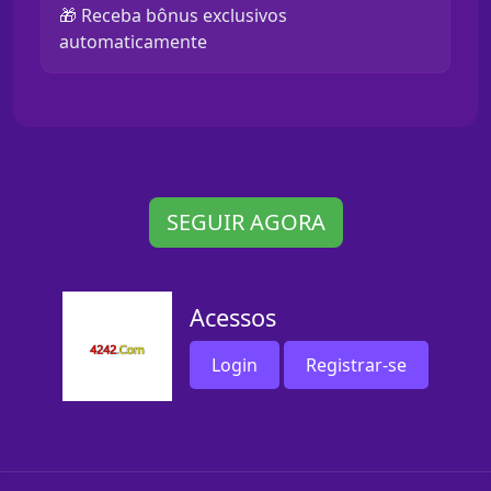
🎁 Receba bônus exclusivos
automaticamente
SEGUIR AGORA
Acessos
Login
Registrar-se