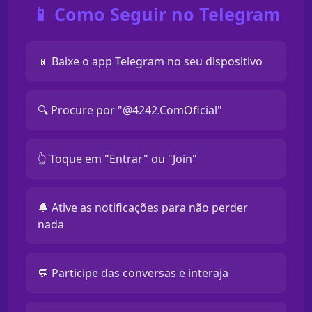
📱 Como Seguir no Telegram
📱 Baixe o app Telegram no seu dispositivo
🔍 Procure por "@4242.ComOficial"
👆 Toque em "Entrar" ou "Join"
🔔 Ative as notificações para não perder
nada
💬 Participe das conversas e interaja