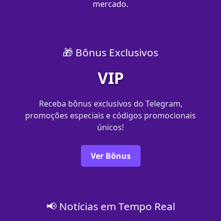
mercado.
🎁 Bônus Exclusivos
VIP
Receba bônus exclusivos do Telegram,
promoções especiais e códigos promocionais
únicos!
Ver Bônus
📢 Notícias em Tempo Real