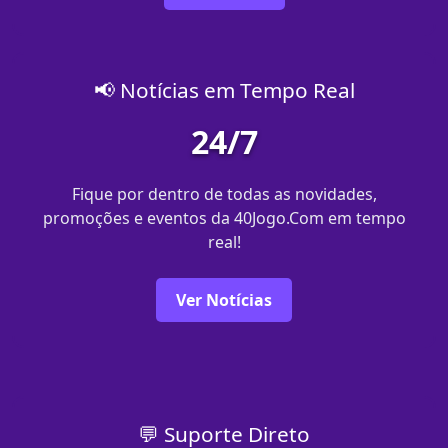
📢 Notícias em Tempo Real
24/7
Fique por dentro de todas as novidades,
promoções e eventos da 40Jogo.Com em tempo
real!
Ver Notícias
💬 Suporte Direto