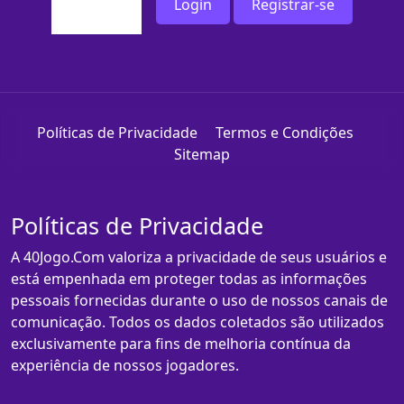
Login
Registrar-se
Políticas de Privacidade
Termos e Condições
Sitemap
Políticas de Privacidade
A 40Jogo.Com valoriza a privacidade de seus usuários e
está empenhada em proteger todas as informações
pessoais fornecidas durante o uso de nossos canais de
comunicação. Todos os dados coletados são utilizados
exclusivamente para fins de melhoria contínua da
experiência de nossos jogadores.