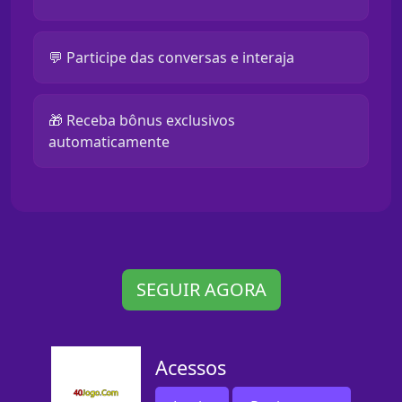
💬 Participe das conversas e interaja
🎁 Receba bônus exclusivos
automaticamente
SEGUIR AGORA
Acessos