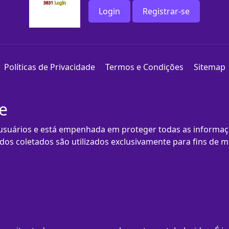
Login
Registrar-se
Políticas de Privacidade
Termos e Condições
Sitemap
de
s usuários e está empenhada em proteger todas as informaç
os coletados são utilizados exclusivamente para fins de m