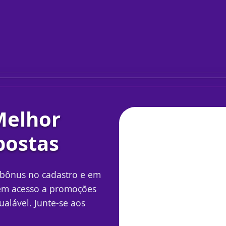
Melhor
postas
 bônus no cadastro e em
tem acesso a promoções
ualável. Junte-se aos