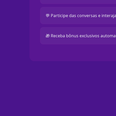
💬 Participe das conversas e interaj
🎁 Receba bônus exclusivos autom