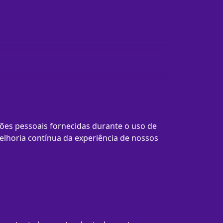
ões pessoais fornecidas durante o uso de
elhoria contínua da experiência de nossos