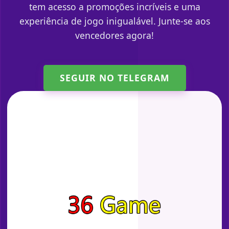
tem acesso a promoções incríveis e uma
experiência de jogo inigualável. Junte-se aos
vencedores agora!
SEGUIR NO TELEGRAM