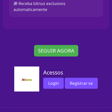
🎁 Receba bônus exclusivos
automaticamente
SEGUIR AGORA
Acessos
Login
Registrar-se