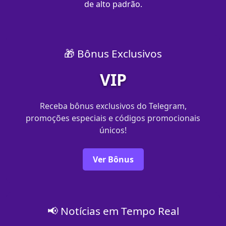
de alto padrão.
🎁 Bônus Exclusivos
VIP
Receba bônus exclusivos do Telegram,
promoções especiais e códigos promocionais
únicos!
Ver Bônus
📢 Notícias em Tempo Real