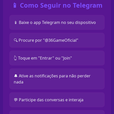
📱 Como Seguir no Telegram
📱 Baixe o app Telegram no seu dispositivo
🔍 Procure por "@36GameOficial"
👆 Toque em "Entrar" ou "Join"
🔔 Ative as notificações para não perder
nada
💬 Participe das conversas e interaja