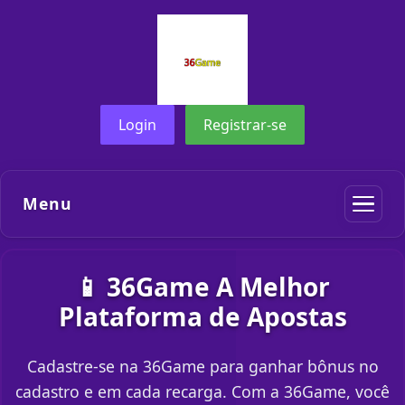
Login
Registrar-se
Menu
📱 36Game A Melhor
Plataforma de Apostas
Cadastre-se na 36Game para ganhar bônus no
cadastro e em cada recarga. Com a 36Game, você